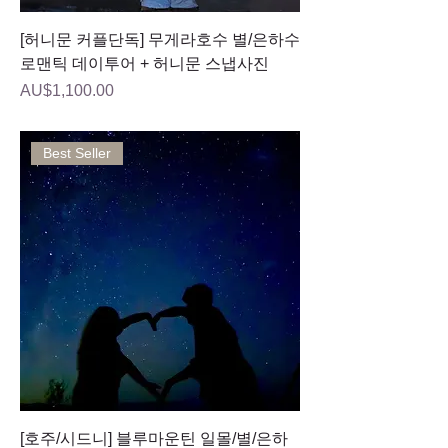
[허니문 커플단독] 무게라호수 별/은하수
로맨틱 데이투어 + 허니문 스냅사진
가격
AU$1,100.00
Best Seller
[호주/시드니] 블루마운틴 일몰/별/은하