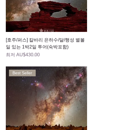
[호주/퍼스] 칼바리 은하수/달/행성 별볼
일 있는 1박2일 투어(숙박포함)
할인가
최저
AU$430.00
Best Seller