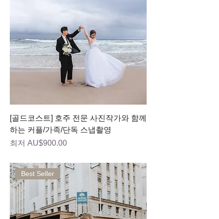
[골드코스트] 호주 전문 사진작가와 함께
하는 커플/가족/단독 스냅촬영
할인가
최저
AU$900.00
Best Seller