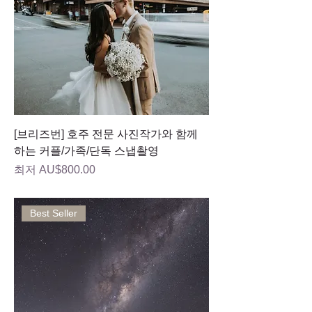
[브리즈번] 호주 전문 사진작가와 함께
하는 커플/가족/단독 스냅촬영
할인가
최저
AU$800.00
Best Seller