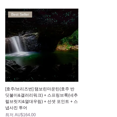
Best Seller
[호주/브리즈번] 탬보린마운틴(호주 반
딧불이&갤러리워크) + 스프링브룩(네추
럴브릿지&열대우림) + 선셋 포인트 + 스
냅사진 투어
할인가
최저
AU$164.00