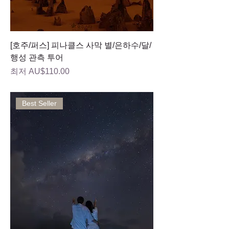
[호주/퍼스] 피나클스 사막 별/은하수/달/
행성 관측 투어
할인가
최저
AU$110.00
Best Seller