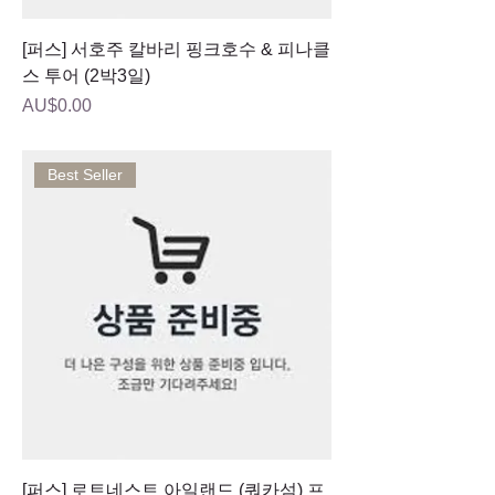
[퍼스] 서호주 칼바리 핑크호수 & 피나클
스 투어 (2박3일)
가격
AU$0.00
Best Seller
[퍼스] 로트네스트 아일랜드 (쿼카섬) 프