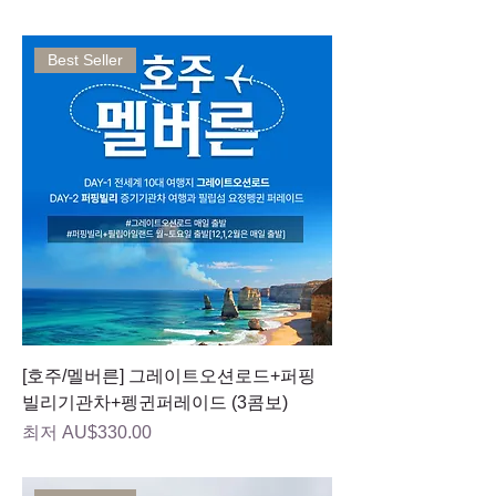
Best Seller
[호주/멜버른] 그레이트오션로드+퍼핑
빌리기관차+펭귄퍼레이드 (3콤보)
할인가
최저
AU$330.00