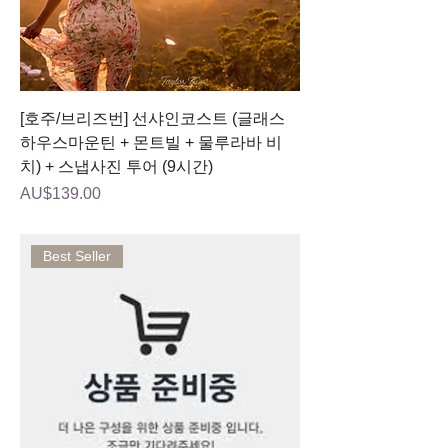
[호주/브리즈번] 선샤인코스트 (글래스
하우스마운틴 + 몬트빌 + 물루라바 비
치) + 스냅사진 투어 (9시간)
가격
AU$139.00
Best Seller