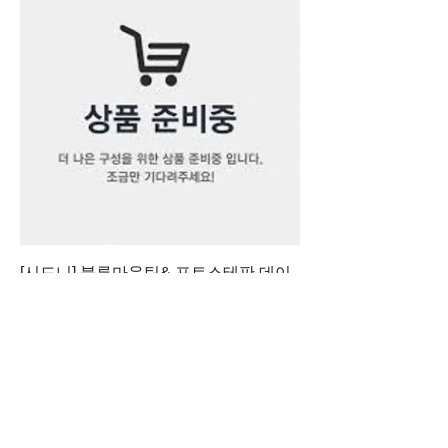
[시드니] 블루마운틴& 포트스테판 데이
투어 콤보
가격
AU$0.00
Best Seller