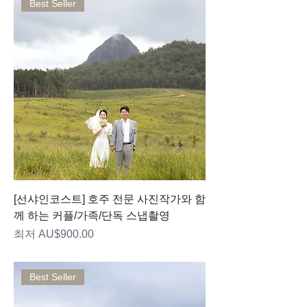
Best Seller
[선샤인코스트] 호주 전문 사진작가와 함
께 하는 커플/가족/단독 스냅촬영
할인가
최저
AU$900.00
Best Seller