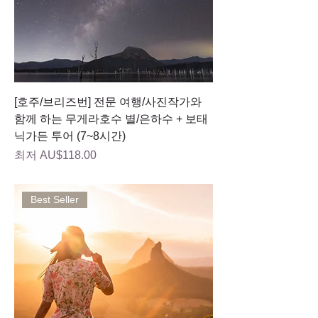
[호주/브리즈번] 전문 여행/사진작가와
함께 하는 무게라호수 별/은하수 + 보태
닉가든 투어 (7~8시간)
할인가
최저
AU$118.00
Best Seller