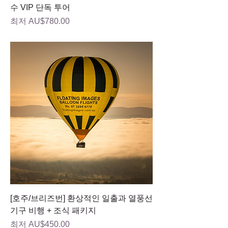
수 VIP 단독 투어
할인가
최저
AU$780.00
[호주/브리즈번] 환상적인 일출과 열풍선
기구 비행 + 조식 패키지
할인가
최저
AU$450.00