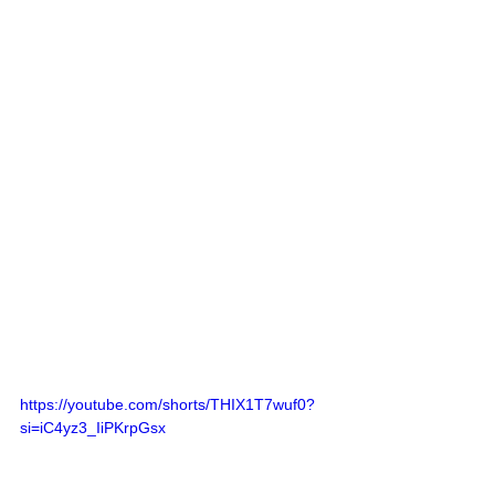
https://youtube.com/shorts/THIX1T7wuf0?
si=iC4yz3_IiPKrpGsx