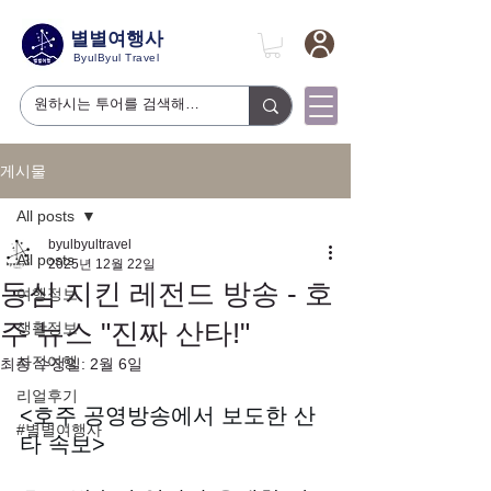
별별여행사
ByulByul Travel
게시물
All posts
byulbyultravel
All posts
2025년 12월 22일
동심 지킨 레전드 방송 - 호
여행정보
주 뉴스 "진짜 산타!"
생활정보
사진여행
최종 수정일:
2월 6일
리얼후기
<호주 공영방송에서 보도한 산
#별별여행사
타 속보>