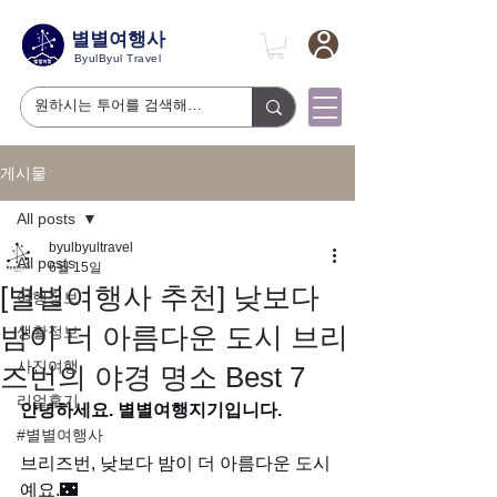
별별여행사
ByulByul Travel
게시물
All posts
byulbyultravel
All posts
6월 15일
[별별여행사 추천] 낮보다
여행정보
밤이 더 아름다운 도시 브리
생활정보
사진여행
즈번의 야경 명소 Best 7
리얼후기
안녕하세요. 별별여행지기입니다.
#별별여행사
브리즈번, 낮보다 밤이 더 아름다운 도시
예요.🌃