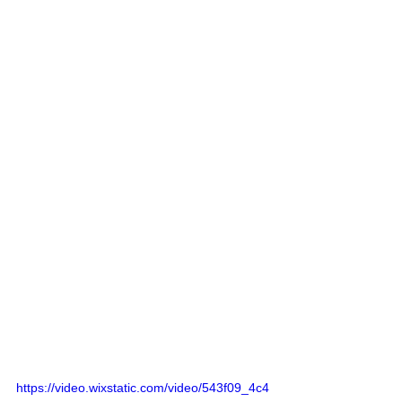
https://video.wixstatic.com/video/543f09_4c4