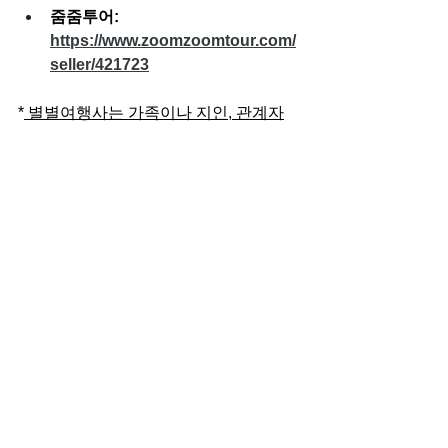
줌줌투어: 
https://www.zoomzoomtour.com/
seller/421723
*
 별별여행사는 가족이나 지인, 관계자
를 동원한 인위적인 후기를 작성하지 않
습니다. 또한 긍정 후기를 얻기 위해 어떠
한 거래도, 이벤트도 진행하지도 않습니
다.
 고객님들께서 여행 중 느끼신 감동과 
즐거움이 담긴 진솔한 리뷰 하나하나가 
저희에게 가장 큰 선물이며, 성장의 원동
력이 되고 있습니다. 저희는 티켓 재판매
를 통한 후기가 아닌, 
투어 중 순수한 경
험에서 비롯된 고객님의 이야기를 소중
히 이어가고 있습니다.