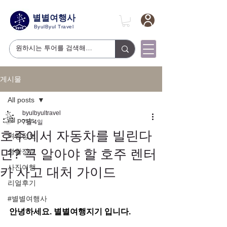
별별여행사
ByulByul Travel
게시물
All posts
byulbyultravel
All posts
7월 4일
호주에서 자동차를 빌린다
여행정보
면? 꼭 알아야 할 호주 렌터
생활정보
사진여행
카 사고 대처 가이드
리얼후기
#별별여행사
안녕하세요. 별별여행지기 입니다.