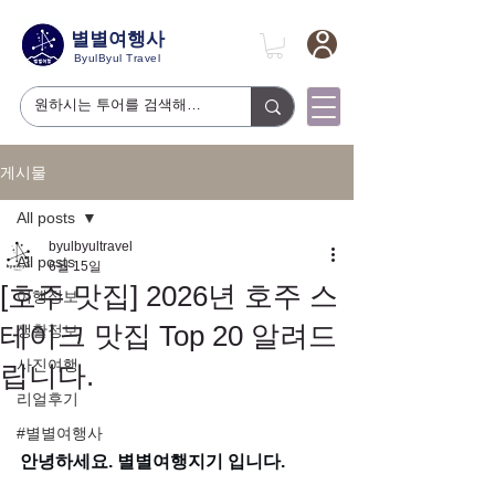
별별여행사
ByulByul Travel
게시물
All posts
byulbyultravel
All posts
6월 15일
[호주 맛집] 2026년 호주 스
여행정보
테이크 맛집 Top 20 알려드
생활정보
사진여행
립니다.
리얼후기
#별별여행사
안녕하세요. 별별여행지기 입니다.