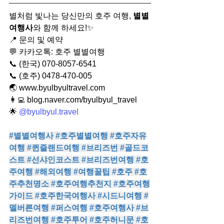
별처럼 빛나는 당신만의 호주 여행, 
별별
여행사
와 함께 하세요!✨
📍 문의 및 예약
💬 카카오톡: 호주 별별여행
📞 (한국) 070-8057-6541
📞 (호주) 0478-470-005
🌏 
www.byulbyultravel.com
👩‍💻 
blog.naver.com/byulbyul_travel
🌟 
@
byulbyul.travel
#별별여행사
#호주별별여행
#호주자유
여행
#퀸즐랜드여행
#브리즈번
#골드코
스트
#선샤인코스트
#브리즈번여행
#호
주여행
#해외여행
#여행꿀팁
#호주
#호
주추천명소
#호주여행추천지
#호주여행
가이드
#호주한국여행사
#시드니여행
#
멜버른여행
#퍼스여행
#호주여행사
#브
리즈번여행
#호주투어
#호주허니문
#호