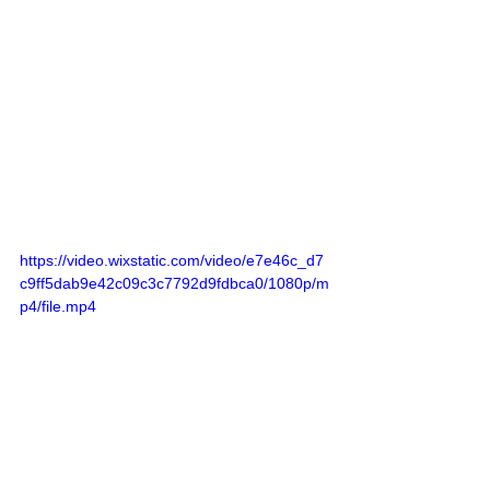
https://video.wixstatic.com/video/e7e46c_d7
c9ff5dab9e42c09c3c7792d9fdbca0/1080p/m
p4/file.mp4