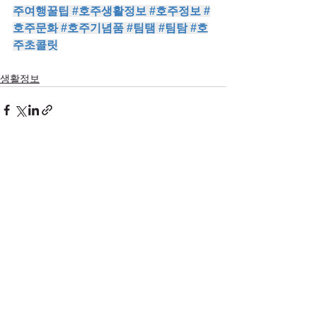
주여행꿀팁
#호주생활정보
#호주정보
#
호주문화
#호주기념품
#팀탬
#팀탐
#호
주초콜릿
생활정보
전체 보기
최근 게시물