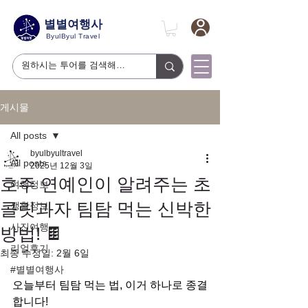
별별여행사
ByulByul Travel
게시물
All posts
byulbyultravel
All posts
2025년 12월 3일
호주 연예인이 알려주는 초
여행정보
콜릿과자 팀탐 먹는 신박한
생활정보
사진여행
방법! 🍫
리얼후기
최종 수정일:
2월 6일
#별별여행사
오늘부터 팀탐 먹는 법, 이거 하나로 종결
합니다!