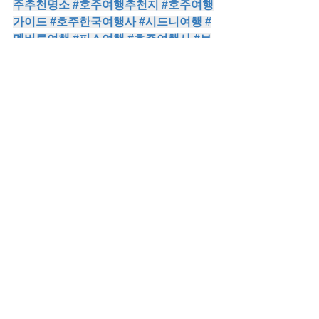
주추천명소
#호주여행추천지
#호주여행
가이드
#호주한국여행사
#시드니여행
#
멜버른여행
#퍼스여행
#호주여행사
#브
리즈번여행
#호주투어
#호주허니문
#호
주여행꿀팁
#호주생활정보
#호주정보
#
호주워홀
#세계최고의도시
#멜버른
#호
주일상
#별별여행사
#브리즈번대표여행사
#호주여행사
#브리즈번투어
#브리즈번
#브리즈번여행사
#호주브리즈번
#골드코스트
호주VIP투어
호주정보
멜버른
호주단독투어전문
생활정보