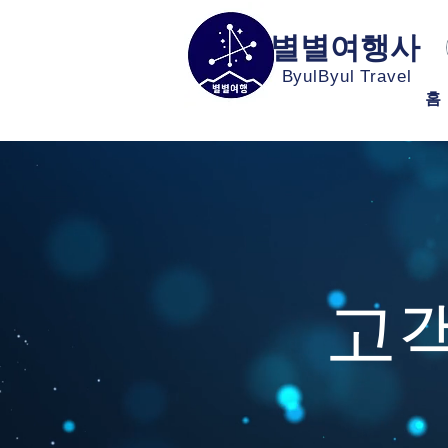
별별여행사
ByulByul Travel
홈
고