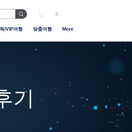
로그인
독/VIP여행
맞춤여행
More
후기